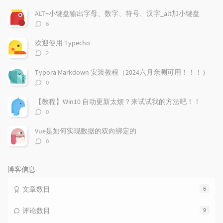
门
新
机
文
评
文
ALT+小键盘输出字母、数字、符号、汉字_alt加小键盘
章
论
章
评
6
论
数：
欢迎使用 Typecho
评
2
论
数：
Typora Markdown 安装教程（2024六月亲测可用！！！）
评
0
论
数：
【教程】Win10 自动更新太烦？来试试我的方法吧！！
评
0
论
数：
Vue是如何实现数据的双向绑定的
评
0
论
数：
博客信息
文章数目
6
评论数目
9