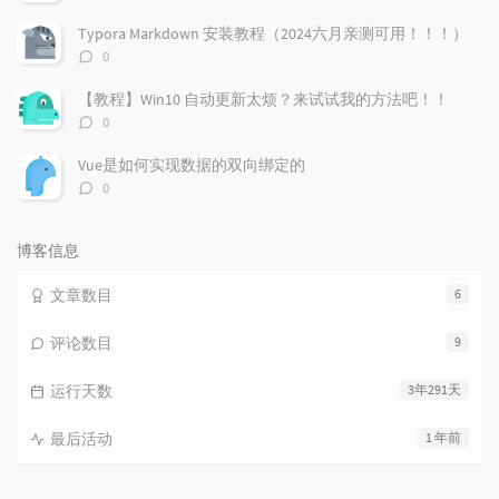
论
数：
Typora Markdown 安装教程（2024六月亲测可用！！！）
评
0
论
数：
【教程】Win10 自动更新太烦？来试试我的方法吧！！
评
0
论
数：
Vue是如何实现数据的双向绑定的
评
0
论
数：
博客信息
文章数目
6
评论数目
9
运行天数
3年291天
最后活动
1 年前