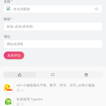
名称
*
🎲
邮箱
*
地址
发表评论
热
最
随
门
新
机
文
评
文
ALT+小键盘输出字母、数字、符号、汉字_alt加小键盘
章
论
章
评
6
论
数：
欢迎使用 Typecho
评
2