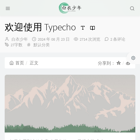
欢迎使用 Typecho
博
发
白衣少年
2024 年 08 月 23 日
2714 次浏览
2 条评论
主：
分
布
27字数
默认分类
类：
时
间：
首页
正文
分享到：