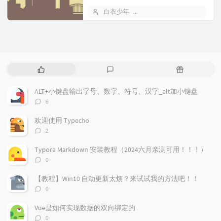
了数据劫持、发布-订阅模式以及虚拟
白衣少年
2024 年 11 月 22 日
D...
热
最
随
门
新
机
文
评
文
ALT+小键盘输出字母、数字、符号、汉字_alt加小键盘
章
论
章
评
6
论
数：
欢迎使用 Typecho
评
2
论
数：
Typora Markdown 安装教程（2024六月亲测可用！！！）
评
0
论
数：
【教程】Win10 自动更新太烦？来试试我的方法吧！！
评
0
论
数：
Vue是如何实现数据的双向绑定的
评
0