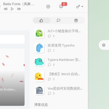
Batte Forte（凤舞九天）Dj版）
新
- 梦迪吖
Like I Love You (Money G Radio
热
最
随
t)
R.I.O. / Money-G
我总想问问你
杨树人
门
新
机
文
评
文
ALT+小键盘输出字母、数字、符号、汉字_alt加小键盘
Batte Forte（凤舞九天）Dj版）
章
论
章
评
6
梦迪吖
印度神曲(阿k苦力)
论
数：
欢迎使用 Typecho
阿布布 / 安苒૮₍˶•༝•˶₎ა / 去关注：苏苏不
不过如此
怪豆儿
评
2
ap
论
相对湿度
郑希怡
数：
Typora Markdown 安装教程（2024六月亲测可用！！！）
评
0
论
数：
【教程】Win10 自动更新太烦？来试试我的方法吧！！
评
0
论
数：
Vue是如何实现数据的双向绑定的
一、简介1.Markdown简介Markdown 是一种轻量级标记语言，创始人为约翰·格鲁伯（John Gruber）。 它允许人们使用易读易写的纯文本格...
评
0
论
数：
博客信息