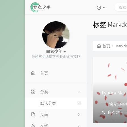
标签 Mark
首页
Markd
白衣少年
理想三旬浓烟下 奔赴山海与荒野
首页
Typora 
分类
默认分类
6
白衣少年
页面
关于
友链