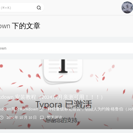
1
down 下的文章
Edi
2
3
own
4
DJ
5
会r
6
Markdown 安装教程（2024六月亲测可用！！！）
2024 年 10 月 10 日
暂无评论