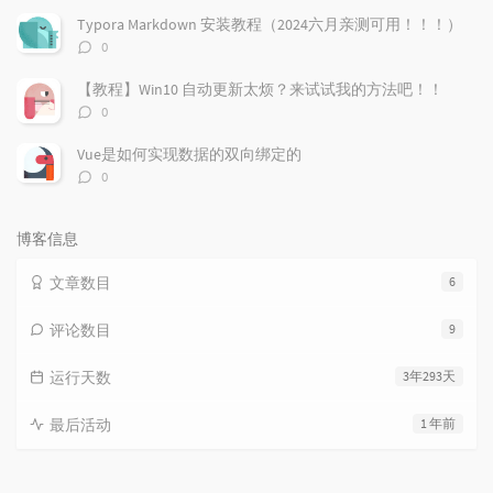
数：
Typora Markdown 安装教程（2024六月亲测可用！！！）
评
0
论
数：
【教程】Win10 自动更新太烦？来试试我的方法吧！！
评
0
论
数：
Vue是如何实现数据的双向绑定的
评
0
论
数：
博客信息
文章数目
6
评论数目
9
运行天数
3年293天
最后活动
1 年前