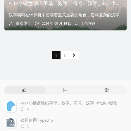
ALT+小键盘输出字母、数字、符号、汉字_alt加小键盘
汉字编码在计算机中扮演着至关重要的角色，它将复杂的汉字字符转化为二进制形式以便于存储和处理。主要有三种主要的汉字编码体系
白衣少年
2024 年 09 月 14 日
6 条评论
1
2
热
最
随
门
新
机
文
评
文
ALT+小键盘输出字母、数字、符号、汉字_alt加小键盘
章
论
章
评
6
论
数：
欢迎使用 Typecho
评
2
论