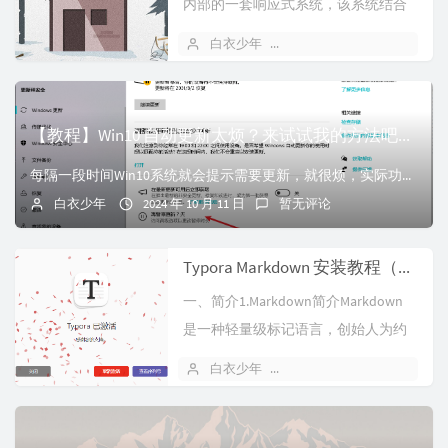
内部的一套响应式系统，该系统结合
了数据劫持、发布-订阅模式以及虚拟
白衣少年
2024 年 11 月 22 日
D...
【教程】Win10 自动更新太烦？来试试我的方法吧！！
每隔一段时间Win10系统就会提示需要更新，就很烦，实际功能又并没有增加多少，于是便有了以下教程
白衣少年
2024 年 10 月 11 日
暂无评论
Typora Markdown 安装教程（2024六月亲测可用！！！）
一、简介1.Markdown简介Markdown
是一种轻量级标记语言，创始人为约
翰·格鲁伯（John ...
白衣少年
2024 年 10 月 10 日