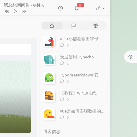
我总想问问你
新
- 杨树人
Like I Love You (Money G Radio
热
最
随
t)
R.I.O. / Money-G
我总想问问你
杨树人
门
新
机
文
评
文
ALT+小键盘输出字母、数字、符号、汉字_alt加小键盘
Batte Forte（凤舞九天）Dj版）
章
论
章
评
6
梦迪吖
印度神曲(阿k苦力)
论
数：
欢迎使用 Typecho
阿布布 / 安苒૮₍˶•༝•˶₎ა / 去关注：苏苏不
不过如此
怪豆儿
评
2
ap
论
相对湿度
郑希怡
数：
Typora Markdown 安装教程（2024六月亲测可用！！！）
评
0
论
数：
【教程】Win10 自动更新太烦？来试试我的方法吧！！
评
0
论
数：
Vue是如何实现数据的双向绑定的
评
0
论
数：
博客信息