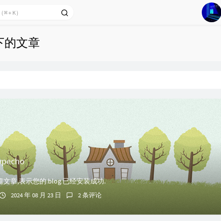
1
 下的文章
Edi
2
3
4
DJ
5
会r
6
pecho
章,表示您的 blog 已经安装成功.
2024 年 08 月 23 日
2 条评论