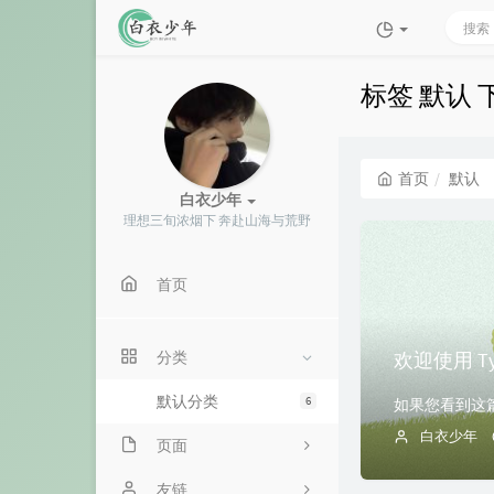
标签 默认
首页
默认
白衣少年
理想三旬浓烟下 奔赴山海与荒野
首页
欢迎使用 Ty
分类
默认分类
6
如果您看到这篇文
白衣少年
页面
关于
友链